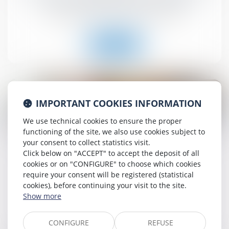
Droit immobilier
/
Droit de la construction
Read more
IMPORTANT COOKIES INFORMATION
We use technical cookies to ensure the proper
10
functioning of the site, we also use cookies subject to
Jun
your consent to collect statistics visit.
Click below on "ACCEPT" to accept the deposit of all
Prêts à taux zéro : des précisions pour les
cookies or on "CONFIGURE" to choose which cookies
nouveaux
require your consent will be registered (statistical
Droit immobilier
/
Droit de la propriété
cookies), before continuing your visit to the site.
Show more
Read more
CONFIGURE
REFUSE