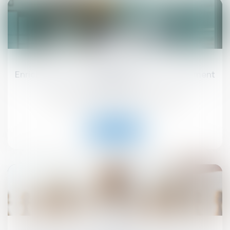
20
Jun
Enrichissement injustifié : une action strictement
subsidiaire !
Droit immobilier
/
Droit de la construction
Read more
19
Jun