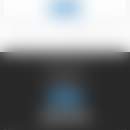
Read more
<<
<
1
2
3
4
5
6
>
>>
CHAMBET AVOCATS
2 rue du Lac
74000 ANNECY
Phone :
04 50 45 57 81
Fax : 04 50 63 42 07
Locate us