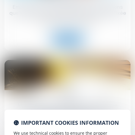
Emprunt du syndicat : la liste des informations
que le prêteur peut demander au syndic est fixée
Droit immobilier
/
Copropriété
Read more
27
Jun
MaPrimeRénov' : la suspension estivale ne
concernera finalement pas les rénovations par
geste unique de travaux
IMPORTANT COOKIES INFORMATION
Droit immobilier
/
Droit de la construction
We use technical cookies to ensure the proper