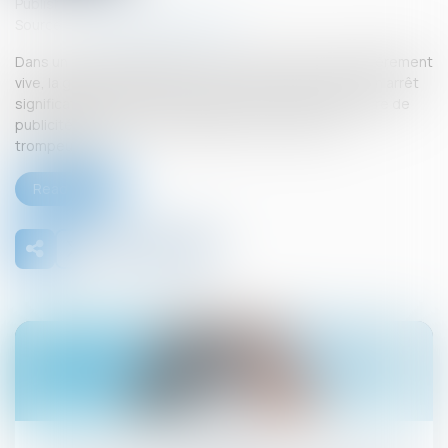
Published on :
19/06/2025
Source :
www.lemag-juridique.com
Dans un secteur marqué par une concurrence particulièrement
vive, la grande distribution a récemment fait l’objet d’un arrêt
significatif de la Cour de cassation, intervenu en matière de
publicité télévisée et de pratiques commerciales
trompeuses...
Read more
02
Jul