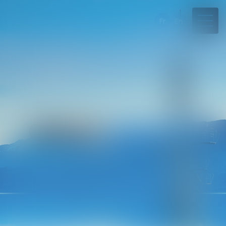
Fr
En
04 50 45 57 81
Online appointment