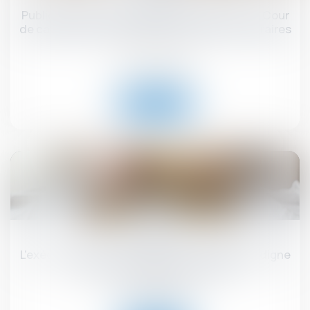
Publicité télévisée et grande distribution : la Cour
de cassation encadre les promotions temporaires
!
Droit commercial
Read more
18
Jun
L'exécutif renforce la lutte contre l'habitat indigne
et les marchands de sommeil
Droit immobilier