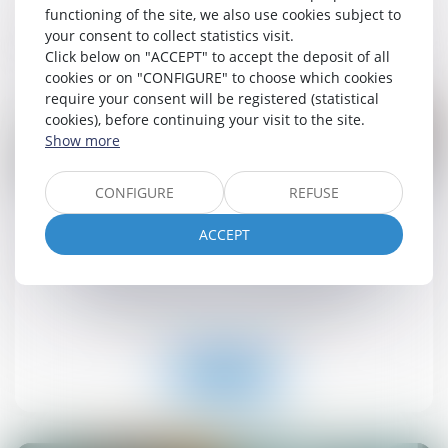
functioning of the site, we also use cookies subject to
Read more
your consent to collect statistics visit.
Click below on "ACCEPT" to accept the deposit of all
cookies or on "CONFIGURE" to choose which cookies
require your consent will be registered (statistical
cookies), before continuing your visit to the site.
Show more
25
CONFIGURE
REFUSE
Jun
ACCEPT
Suivi approfondi des recommandations relatives à
la conception et à la mise en œuvre de la
réduction de loyer de solidarité (RLS)
Droit immobilier
/
Baux d'habitation
Read more