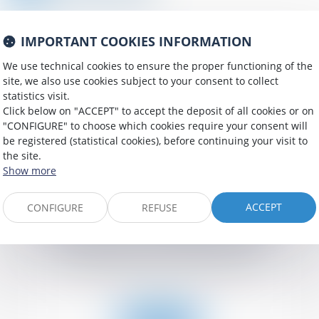
IMPORTANT COOKIES INFORMATION
We use technical cookies to ensure the proper functioning of the
site, we also use cookies subject to your consent to collect
statistics visit.
Click below on "ACCEPT" to accept the deposit of all cookies or on
"CONFIGURE" to choose which cookies require your consent will
be registered (statistical cookies), before continuing your visit to
the site.
Show more
27
Jun
ACCEPT
CONFIGURE
REFUSE
MaPrimeRénov' : la suspension estivale
ne concernera finalement pas les
rénovations par geste unique de travaux
Droit immobilier
/
Droit de la construction